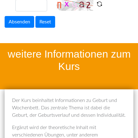
Absenden
Reset
weitere Informationen zum
Kurs
Der Kurs beinhaltet Informationen zu Geburt und
Wochenbett. Das zentrale Thema ist dabei die
Geburt, der Geburtsverlauf und dessen Individualität.
Ergänzt wird der theoretische Inhalt mit
verschiedenen Übungen, unter anderem