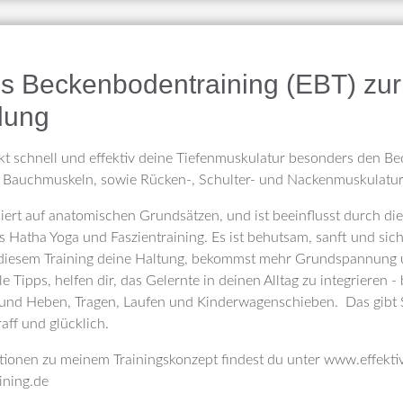
es Beckenbodentraining (EBT) zur
dung
rkt schnell und effektiv deine Tiefenmuskulatur besonders den B
fen Bauchmuskeln, sowie Rücken-, Schulter- und Nackenmuskulatur
iert auf anatomischen Grundsätzen, und ist beeinflusst durch die
 Hatha Yoga und Faszientraining. Es ist behutsam, sanft und sic
 diesem Training deine Haltung, bekommst mehr Grundspannung u
le Tipps, helfen dir, das Gelernte in deinen Alltag zu integrieren 
und Heben, Tragen, Laufen und Kinderwagenschieben. Das gibt S
aff und glücklich.
tionen zu meinem Trainingskonzept findest du unter www.effekti
ining.de