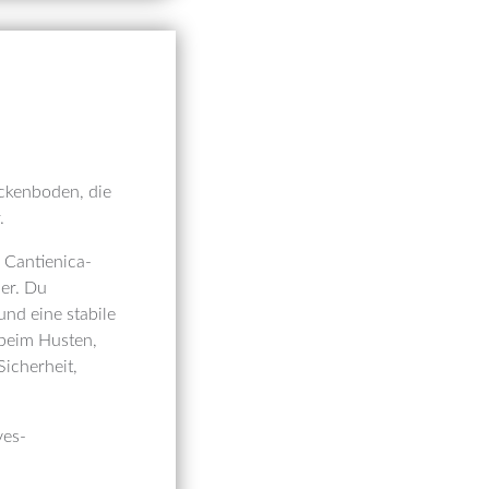
eckenboden, die
.
 Cantienica-
her. Du
nd eine stabile
- beim Husten,
icherheit,
ves-